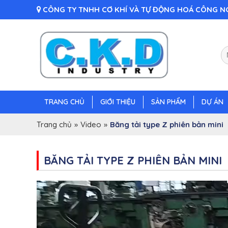
CÔNG TY TNHH CƠ KHÍ VÀ TỰ ĐỘNG HOÁ CÔNG NG
TRANG CHỦ
GIỚI THIỆU
SẢN PHẨM
DỰ ÁN
Trang chủ
»
Video
»
Băng tải type Z phiên bản mini
BĂNG TẢI TYPE Z PHIÊN BẢN MINI