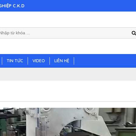
HIỆP C.K.D
TIN TỨC
VIDEO
LIÊN HỆ