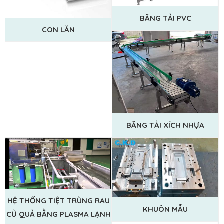
BĂNG TẢI PVC
CON LĂN
BĂNG TẢI XÍCH NHỰA
HỆ THỐNG TIỆT TRÙNG RAU
KHUÔN MẪU
CỦ QUẢ BẰNG PLASMA LẠNH