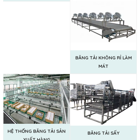
BĂNG TẢI KHÔNG RỈ LÀM
MÁT
HỆ THỐNG BĂNG TẢI SẢN
BĂNG TẢI SẤY
XUẤT HÀNG