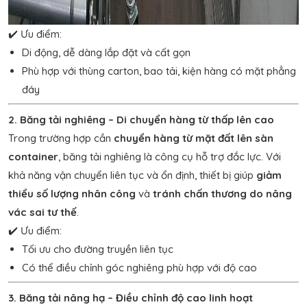
✔️ Ưu điểm:
Di động, dễ dàng lắp đặt và cất gọn
Phù hợp với thùng carton, bao tải, kiện hàng có mặt phẳng
đáy
2. Băng tải nghiêng – Di chuyển hàng từ thấp lên cao
Trong trường hợp cần
chuyển hàng từ mặt đất lên sàn
container
, băng tải nghiêng là công cụ hỗ trợ đắc lực. Với
khả năng vận chuyển liên tục và ổn định, thiết bị giúp
giảm
thiểu số lượng nhân công
và
tránh chấn thương do nâng
vác sai tư thế
.
✔️ Ưu điểm:
Tối ưu cho đường truyền liên tục
Có thể điều chỉnh góc nghiêng phù hợp với độ cao
3. Băng tải nâng hạ – Điều chỉnh độ cao linh hoạt