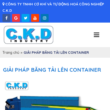
CÔNG TY TNHH CƠ KHÍ VÀ TỰ ĐỘNG HOÁ CÔNG NGHIỆP
C.K.D
Trang chủ
»
GIẢI PHÁP BĂNG TẢI LÊN CONTAINER
GIẢI PHÁP BĂNG TẢI LÊN CONTAINER