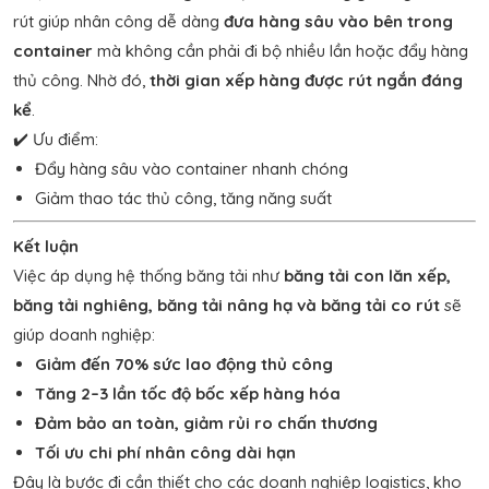
rút giúp nhân công dễ dàng
đưa hàng sâu vào bên trong
container
mà không cần phải đi bộ nhiều lần hoặc đẩy hàng
thủ công. Nhờ đó,
thời gian xếp hàng được rút ngắn đáng
kể
.
✔️ Ưu điểm:
Đẩy hàng sâu vào container nhanh chóng
Giảm thao tác thủ công, tăng năng suất
Kết luận
Việc áp dụng hệ thống băng tải như
băng tải con lăn xếp,
băng tải nghiêng, băng tải nâng hạ và băng tải co rút
sẽ
giúp doanh nghiệp:
Giảm đến 70% sức lao động thủ công
Tăng 2–3 lần tốc độ bốc xếp hàng hóa
Đảm bảo an toàn, giảm rủi ro chấn thương
Tối ưu chi phí nhân công dài hạn
Đây là bước đi cần thiết cho các doanh nghiệp logistics, kho