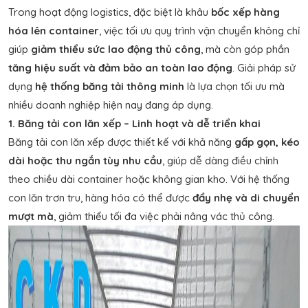
Trong hoạt động logistics, đặc biệt là khâu
bốc xếp hàng
hóa lên container
, việc tối ưu quy trình vận chuyển không chỉ
giúp
giảm thiểu sức lao động thủ công
, mà còn góp phần
tăng hiệu suất và đảm bảo an toàn lao động
. Giải pháp sử
dụng
hệ thống băng tải thông minh
là lựa chọn tối ưu mà
nhiều doanh nghiệp hiện nay đang áp dụng.
1. Băng tải con lăn xếp – Linh hoạt và dễ triển khai
Băng tải con lăn xếp được thiết kế với khả năng
gấp gọn, kéo
dài hoặc thu ngắn tùy nhu cầu
, giúp dễ dàng điều chỉnh
theo chiều dài container hoặc không gian kho. Với hệ thống
con lăn trơn tru, hàng hóa có thể được
đẩy nhẹ và di chuyển
mượt mà
, giảm thiểu tối đa việc phải nâng vác thủ công.