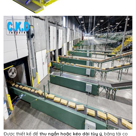
Được thiết kế để
thu ngắn hoặc kéo dài tùy ý
, băng tải co